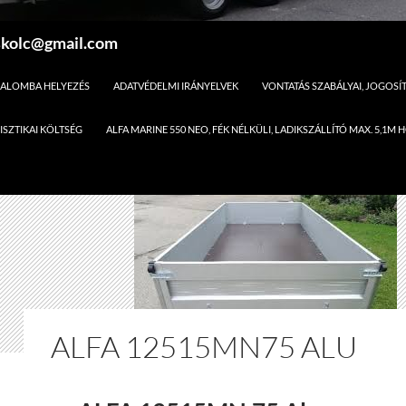
skolc@gmail.com
ALOMBA HELYEZÉS
ADATVÉDELMI IRÁNYELVEK
VONTATÁS SZABÁLYAI, JOGOS
ISZTIKAI KÖLTSÉG
ALFA MARINE 550 NEO, FÉK NÉLKÜLI, LADIKSZÁLLÍTÓ MAX. 5
ALFA 12515MN75 ALU