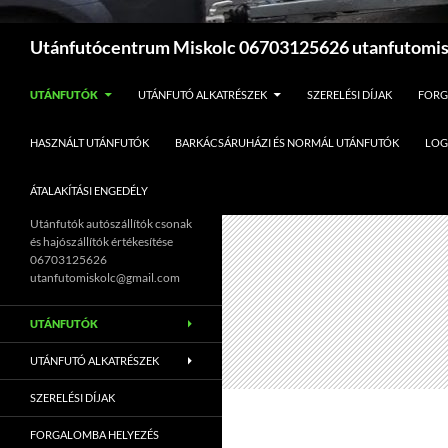
Keresés
Utánfutócentrum Miskolc 06703125626 utanfutomi
UTÁNFUTÓK
UTÁNFUTÓ ALKATRÉSZEK
SZERELÉSI DÍJAK
FORG
HASZNÁLT UTÁNFUTÓK
BARKÁCSÁRUHÁZI ÉS NORMÁL UTÁNFUTÓK
LOG
ÁTALAKÍTÁSI ENGEDÉLY
Utánfutók autószállítók csonak
és hajószállítók értékesítése
06703125626
utanfutomiskolc@gmail.com
UTÁNFUTÓK
UTÁNFUTÓ ALKATRÉSZEK
SZERELÉSI DÍJAK
FORGALOMBA HELYEZÉS