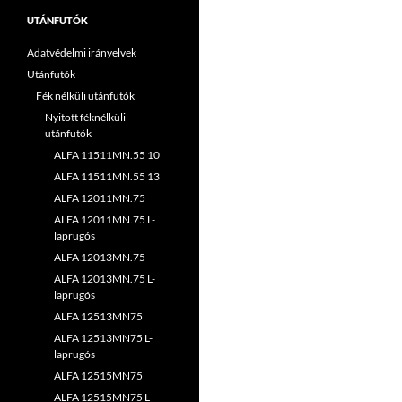
UTÁNFUTÓK
Adatvédelmi irányelvek
Utánfutók
Fék nélküli utánfutók
Nyitott féknélküli
utánfutók
ALFA 11511MN.55 10
ALFA 11511MN.55 13
ALFA 12011MN.75
ALFA 12011MN.75 L-
laprugós
ALFA 12013MN.75
ALFA 12013MN.75 L-
laprugós
ALFA 12513MN75
ALFA 12513MN75 L-
laprugós
ALFA 12515MN75
ALFA 12515MN75 L-