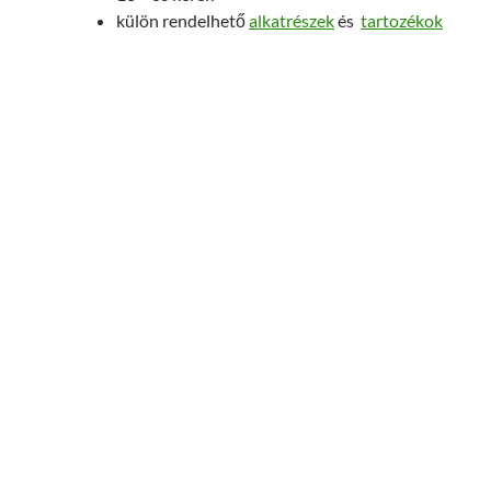
külön rendelhető
alkatrészek
és
tartozékok