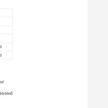
0
0
za!
 történő