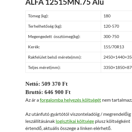
ALFA 12515MN.75 Alu
Tömeg (kg):
180
Terhelhetőség (kg):
120-570
Megengedett össztömeg(kg):
300-750
Kerék:
155/70R13
Rakfelület belső mérete(mm):
2450×1440×35
Teljes méret(mm):
3350×1850×87
Nettó: 509 370 Ft
Bruttó: 646 900 Ft
Az ár a
forgalomba helyezés költségét
nem tartalmaz
Az utánfutó gyártótól viszonteladóig / megrendelőig
leszállításának
logisztikai költsége
plusz költségként
értendő, aktuális összege a linken elérhető.