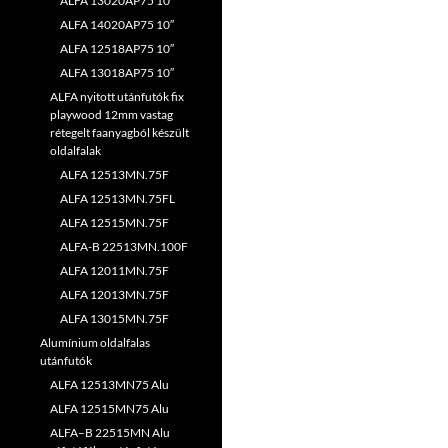
ALFA 13020AP75 10″
ALFA 14020AP75 10″
ALFA 12518AP75 10″
ALFA 13018AP75 10″
ALFA nyitott utánfutók fix
playwood 12mm vastag
rétegelt faanyagból készült
oldalfalak
ALFA 12513MN.75F
ALFA 12513MN.75FL
ALFA 12515MN.75F
ALFA-B 22513MN.100F
ALFA 12011MN.75F
ALFA 12013MN.75F
ALFA 13015MN.75F
Alumínium oldalfalas
utánfutók
ALFA 12513MN75 Alu
ALFA 12515MN75 Alu
ALFA–B 22515MN Alu