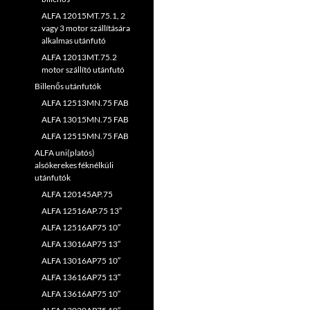
ALFA 12015MT.75.1, 2
vagy 3 motor szállítására
alkalmas utánfutó
ALFA 12013MT.75.2
motor szállító utánfutó
Billenős utánfutók
ALFA 12513MN.75 FAB
ALFA 13015MN.75 FAB
ALFA 12515MN.75 FAB
ALFA uni(platós)
alsókerekes féknélküli
utánfutók
ALFA 120145AP.75
ALFA 12516AP.75 13″
ALFA 12516AP75 10″
ALFA 13016AP75 13″
ALFA 13016AP75 10″
ALFA 13616AP75 13″
ALFA 13616AP75 10″