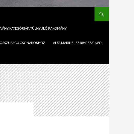
ÍTVÁNY KATEGÓRIÁK, TÚLNYÚLÓ RAKOMÁNY
,1M HOSSZÚSÁGÚ CSÓNAKOKHOZ
ALFA MARINE 15518HP.55A* NEO