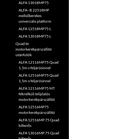
ALFA 13018MP75
ALFA–B 22518MP
mellsőkerekes
univerzális platform
ALFA 12518MP75 L
ALFA 13018MP75 L
Quad és
motorkerékpárszállitó
utánfutók
ALFA 12116MP75 Quad
1,5m-s feljárósinnel
ALFA 12516MP75 Quad
1,5m-s feljárósinnel
ALFA 12116MP75 MT
féknélküli teliplatós
motorkerékpárszállitó
ALFA 12516MP75
motorkerékpárszállító
ALFA 12516MP.75 Quad
billenős
ALFA 13016MP.75 Quad
billenős