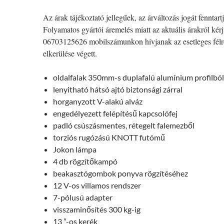
Az árak tájékoztató jellegűek, az árváltozás jogát fenntart
Folyamatos gyártói áremelés miatt az aktuális árakról kér
06703125626 mobilszámunkon hívjanak az esetleges félr
elkerülése végett.
oldalfalak 350mm-s duplafalú alumínium profilból
lenyitható hátsó ajtó biztonsági zárral
horganyzott V-alakú alváz
engedélyezett felépítésű kapcsolófej
padló csúszásmentes, rétegelt falemezből
torziós rugózású KNOTT futómű
Jokon lámpa
4 db rögzítőkampó
beakasztógombok ponyva rögzítéséhez
12 V-os villamos rendszer
7-pólusú adapter
visszaminősítés 300 kg-ig
13 ”-os kerék