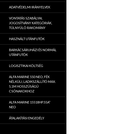
ADATVÉDELMI IRÁNYELVEK
VONTATÁS SZABÁLYAI,
JOGOSÍTVÁNY KATEGÓRIÁK,
TÚLNYÚLÓ RAKOMÁNY
HASZNÁLT UTÁNFUTÓK
BARKÁCSÁRUHÁZI ÉS NORMÁL
UTÁNFUTÓK
LOGISZTIKAI KÖLTSÉG
ALFA MARINE 550 NEO, FÉK
NÉLKÜLI, LADIKSZÁLLÍTÓ MAX.
5,1M HOSSZÚSÁGÚ
CSÓNAKOKHOZ
ALFA MARINE 15518HP.55A*
NEO
ÁTALAKÍTÁSI ENGEDÉLY