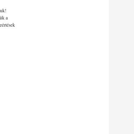
juk!
jük a
eértések