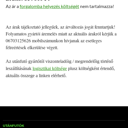
Az ár a
forgalomba helyezés költségét
nem tartalmazza!
Az árak tájékoztató jellegűek, az árváltozás jogát fenntartjuk!
Folyamatos gyártói áremelés miatt az aktuális árakról kérjük a
06703125626 mobilszámunkon hívjanak az esetleges
félreértések elkerülése végett.
Az utánfutó gyártótól viszonteladóig / megrendelőig történő
leszállításának
logisztikai költsége
plusz költségként értendő,
aktuális összege a linken elérhető.
UTÁNFUTÓK