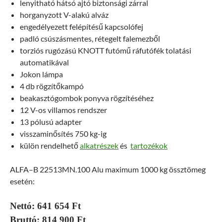
lenyitható hátsó ajtó biztonsági zárral
horganyzott V-alakú alváz
engedélyezett felépítésű kapcsolófej
padló csúszásmentes, rétegelt falemezből
torziós rugózású KNOTT futómű ráfutófék tolatási
automatikával
Jokon lámpa
4 db rögzítőkampó
beakasztógombok ponyva rögzítéséhez
12 V-os villamos rendszer
13 pólusú adapter
visszaminősítés 750 kg-ig
külön rendelhető
alkatrészek
és
tartozékok
ALFA–B 22513MN.100 Alu maximum 1000 kg össztömeg
esetén:
Nettó: 641 654 Ft
Bruttó: 814 900 Ft