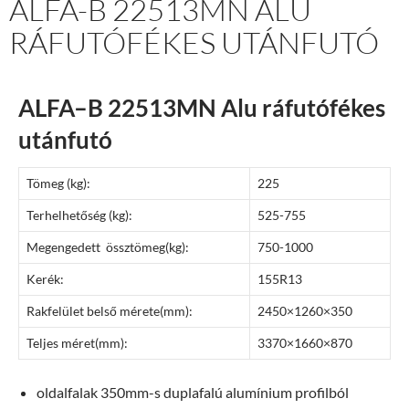
ALFA-B 22513MN ALU
RÁFUTÓFÉKES UTÁNFUTÓ
ALFA–B 22513MN Alu ráfutófékes
utánfutó
Tömeg (kg):
225
Terhelhetőség (kg):
525-755
Megengedett össztömeg(kg):
750-1000
Kerék:
155R13
Rakfelület belső mérete(mm):
2450×1260×350
Teljes méret(mm):
3370×1660×870
oldalfalak 350mm-s duplafalú alumínium profilból