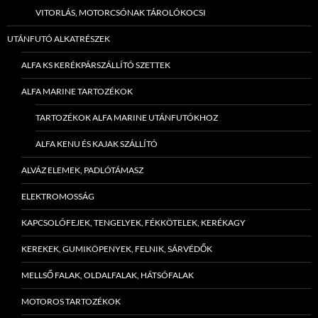
VITORLÁS, MOTORCSÓNAK TÁROLÓKOCSI
UTÁNFUTÓ ALKATRÉSZEK
ALFA KS KERÉKPÁRSZÁLLÍTÓ SZETTEK
ALFA MARINE TARTOZÉKOK
TARTOZÉKOK ALFA MARINE UTÁNFUTÓKHOZ
ALFA KENU ÉS KAJAK SZÁLLÍTÓ
ALVÁZ ELEMEK, PADLÓTÁMASZ
ELEKTROMOSSÁG
KAPCSOLÓFEJEK, TENGELYEK, FÉKKÖTELEK, KERÉKAGY
KEREKEK, GUMIKÖPENYEK, FELNIK, SÁRVÉDŐK
MELLSŐ FALAK, OLDALFALAK, HÁTSÓFALAK
MOTOROS TARTOZÉKOK