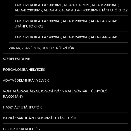
TARTOZÉKOK ALFA 13018MP, ALFA 13018MP L, ALFA-B 23018AP,
ALFA-B 23018MP, ALFA-T 43018AP, ALFA-T 43018MP UTÁNFUTÓKHOZ
TARTOZÉKOK ALFA 13020AP, ALFA-B 23020AP, ALFA-T 43020AP
UTÁNFUTÓKHOZ
TARTOZÉKOK ALFA 14020AP, ALFA-B 24020AP, ALFA-T 44020AP
ZÁRAK, ZSANÉROK, DUGÓK, RÖGZÍTŐK
SZERELÉSI DÍJAK
FORGALOMBA HELYEZÉS
ADATVÉDELMI IRÁNYELVEK
VONTATÁS SZABÁLYAI, JOGOSÍTVÁNY KATEGÓRIÁK, TÚLNYÚLÓ
RAKOMÁNY
HASZNÁLT UTÁNFUTÓK
BARKÁCSÁRUHÁZI ÉS NORMÁL UTÁNFUTÓK
LOGISZTIKAI KÖLTSÉG