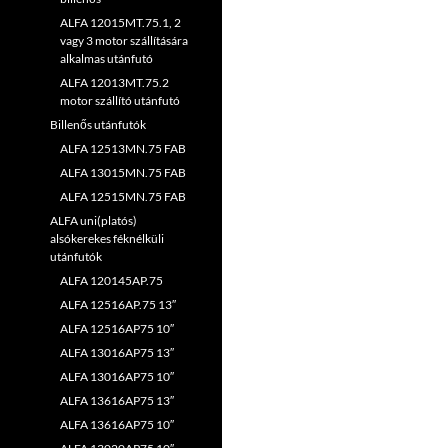
ALFA 12015MT.75.1, 2
vagy 3 motor szállítására
alkalmas utánfutó
ALFA 12013MT.75.2
motor szállító utánfutó
Billenős utánfutók
ALFA 12513MN.75 FAB
ALFA 13015MN.75 FAB
ALFA 12515MN.75 FAB
ALFA uni(platós)
alsókerekes féknélküli
utánfutók
ALFA 120145AP.75
ALFA 12516AP.75 13″
ALFA 12516AP75 10″
ALFA 13016AP75 13″
ALFA 13016AP75 10″
ALFA 13616AP75 13″
ALFA 13616AP75 10″