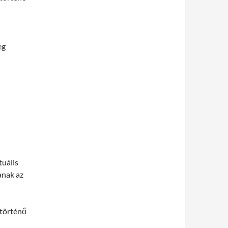
eg
tuális
anak az
 történő