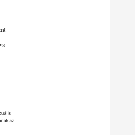
zzá!
eg
tuális
anak az