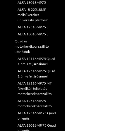
ALFA 13018MP75
ALFA–B 22518MP
mellsőkerekes
univerzális platform
ALFA 12518MP75 L
ALFA 13018MP75 L
Quad és
motorkerékpárszállitó
utánfutók
ALFA 12116MP75 Quad
1,5m-s feljárósinnel
ALFA 12516MP75 Quad
1,5m-s feljárósinnel
ALFA 12116MP75 MT
féknélküli teliplatós
motorkerékpárszállitó
ALFA 12516MP75
motorkerékpárszállító
ALFA 12516MP.75 Quad
billenős
ALFA 13016MP.75 Quad
billenős