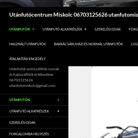
Keresés
Utánfutócentrum Miskolc 06703125626 utanfutomi
UTÁNFUTÓK
UTÁNFUTÓ ALKATRÉSZEK
SZERELÉSI DÍJAK
FORG
HASZNÁLT UTÁNFUTÓK
BARKÁCSÁRUHÁZI ÉS NORMÁL UTÁNFUTÓK
LOG
ÁTALAKÍTÁSI ENGEDÉLY
Utánfutók autószállítók csonak
és hajószállítók értékesítése
06703125626
utanfutomiskolc@gmail.com
UTÁNFUTÓK
UTÁNFUTÓ ALKATRÉSZEK
SZERELÉSI DÍJAK
FORGALOMBA HELYEZÉS