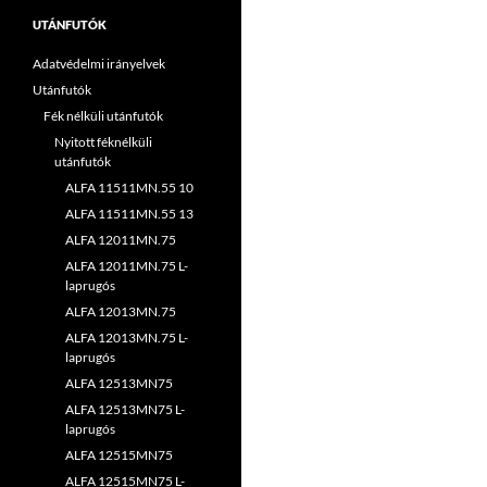
UTÁNFUTÓK
Adatvédelmi irányelvek
Utánfutók
Fék nélküli utánfutók
Nyitott féknélküli
utánfutók
ALFA 11511MN.55 10
ALFA 11511MN.55 13
ALFA 12011MN.75
ALFA 12011MN.75 L-
laprugós
ALFA 12013MN.75
ALFA 12013MN.75 L-
laprugós
ALFA 12513MN75
ALFA 12513MN75 L-
laprugós
ALFA 12515MN75
ALFA 12515MN75 L-