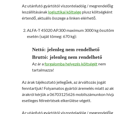
Az utánfutó gyártótól viszonteladóig / megrendelőig
leszállításának
logisztikai költsége
plusz költségként
értendő, aktuális összege a linken elérhető.
ALFA-T 45020 AP.300 maximum 3000 kg össztö
esetén (saját tömeg: 670 kg):
Nettó: jelenleg nem rendelhető
Bruttó: jelenleg nem rendelhető
Az ár a
forgalomba helyezés költségét
nem
tartalmazza!
Az árak tájékoztató jellegűek, az árváltozás jogát
fenntartjuk! Folyamatos gyártói áremelés miatt az ak
árakról kérjük a 06703125626 mobilszámunkon hívj
esetleges félreértések elkerülése végett.
Az utánfutó gyártótól viszonteladóig / megrendelőig