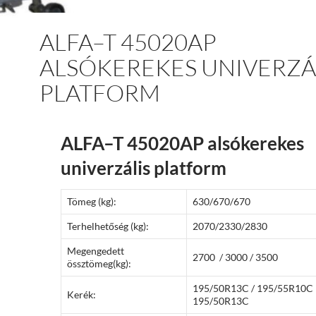
ALFA–T 45020AP
ALSÓKEREKES UNIVERZÁ
PLATFORM
ALFA–T 45020AP alsókerekes
univerzális platform
Tömeg (kg):
630/670/670
Terhelhetőség (kg):
2070/2330/2830
Megengedett
2700 / 3000 / 3500
össztömeg(kg):
195/50R13C / 195/55R10
Kerék:
195/50R13C