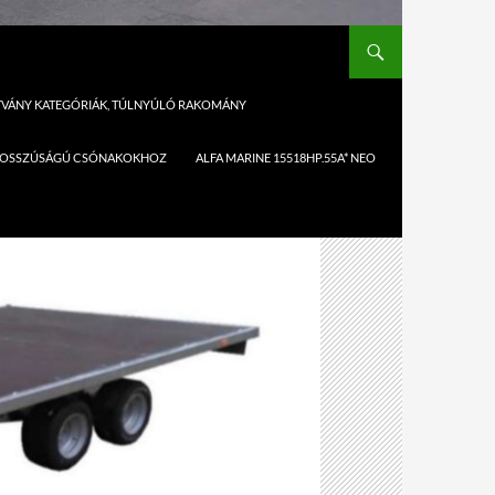
ÍTVÁNY KATEGÓRIÁK, TÚLNYÚLÓ RAKOMÁNY
,1M HOSSZÚSÁGÚ CSÓNAKOKHOZ
ALFA MARINE 15518HP.55A* NEO