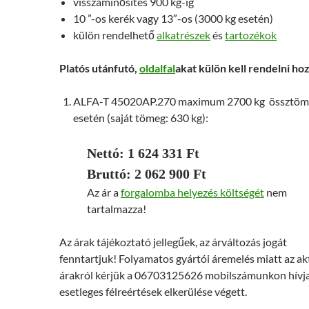
visszaminősítés 900 kg-ig
10 ”-os kerék vagy 13″-os (3000 kg esetén)
külön rendelhető
alkatrészek
és
tartozékok
Platós utánfutó,
oldalfal
akat külön kell rendelni ho
ALFA-T 45020AP.270 maximum 2700 kg össztöm
esetén (saját tömeg: 630 kg):
Nettó: 1 624 331 Ft
Bruttó: 2 062 900 Ft
Az ár a
forgalomba helyezés költségét
nem
tartalmazza!
Az árak tájékoztató jellegűek, az árváltozás jogát
fenntartjuk! Folyamatos gyártói áremelés miatt az ak
árakról kérjük a 06703125626 mobilszámunkon hívj
esetleges félreértések elkerülése végett.