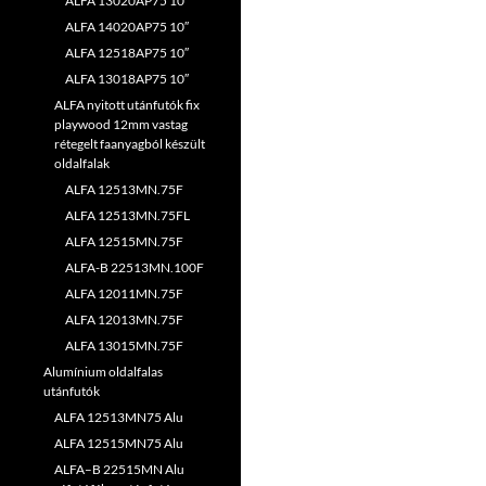
ALFA 13020AP75 10″
ALFA 14020AP75 10″
ALFA 12518AP75 10″
ALFA 13018AP75 10″
ALFA nyitott utánfutók fix
playwood 12mm vastag
rétegelt faanyagból készült
oldalfalak
ALFA 12513MN.75F
ALFA 12513MN.75FL
ALFA 12515MN.75F
ALFA-B 22513MN.100F
ALFA 12011MN.75F
ALFA 12013MN.75F
ALFA 13015MN.75F
Alumínium oldalfalas
utánfutók
ALFA 12513MN75 Alu
ALFA 12515MN75 Alu
ALFA–B 22515MN Alu