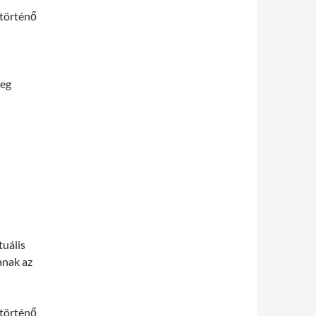
 történő
meg
tuális
anak az
 történő