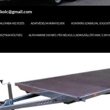
skolc@gmail.com
ALOMBA HELYEZÉS
ADATVÉDELMI IRÁNYELVEK
VONTATÁS SZABÁLYAI, JOGOS
ISZTIKAI KÖLTSÉG
ALFA MARINE 550 NEO, FÉK NÉLKÜLI, LADIKSZÁLLÍTÓ MAX. 5