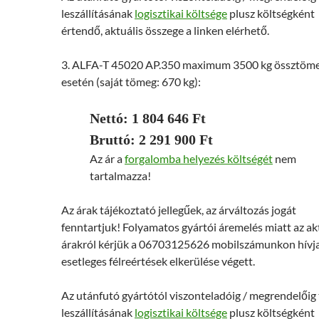
leszállításának
logisztikai költsége
plusz költségként
értendő, aktuális összege a linken elérhető.
3. ALFA-T 45020 AP.350 maximum 3500 kg össztöm
esetén (saját tömeg: 670 kg):
Nettó: 1 804 646 Ft
Bruttó: 2 291 900 Ft
Az ár a
forgalomba helyezés költségét
nem
tartalmazza!
Az árak tájékoztató jellegűek, az árváltozás jogát
fenntartjuk! Folyamatos gyártói áremelés miatt az ak
árakról kérjük a 06703125626 mobilszámunkon hívj
esetleges félreértések elkerülése végett.
Az utánfutó gyártótól viszonteladóig / megrendelőig
leszállításának
logisztikai költsége
plusz költségként