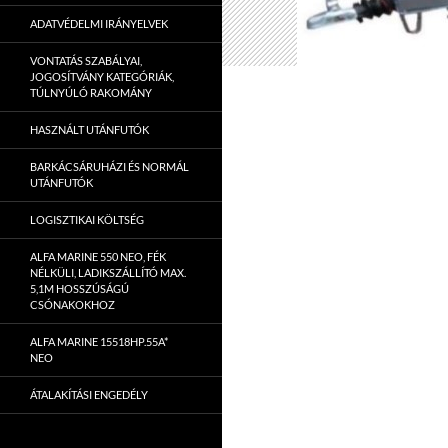
ADATVÉDELMI IRÁNYELVEK
VONTATÁS SZABÁLYAI,
JOGOSÍTVÁNY KATEGÓRIÁK,
TÚLNYÚLÓ RAKOMÁNY
HASZNÁLT UTÁNFUTÓK
BARKÁCSÁRUHÁZI ÉS NORMÁL
UTÁNFUTÓK
LOGISZTIKAI KÖLTSÉG
ALFA MARINE 550 NEO, FÉK
NÉLKÜLI, LADIKSZÁLLÍTÓ MAX.
5,1M HOSSZÚSÁGÚ
CSÓNAKOKHOZ
ALFA MARINE 15518HP.55A*
NEO
ÁTALAKÍTÁSI ENGEDÉLY