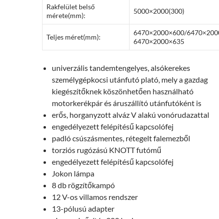
Rakfelület belső
5000×2000(300)
mérete(mm):
6470×2000×600/6470×200
Teljes méret(mm):
6470×2000×635
univerzális tandemtengelyes, alsókerekes
személygépkocsi utánfutó plató, mely a gazdag
kiegészítőknek köszönhetően használható
motorkerékpár és áruszállító utánfutóként is
erős, horganyzott alváz V alakú vonórudazattal
engedélyezett felépítésű kapcsolófej
padló csúszásmentes, rétegelt falemezből
torziós rugózású KNOTT futómű
engedélyezett felépítésű kapcsolófej
Jokon lámpa
8 db rögzítőkampó
12 V-os villamos rendszer
13-pólusú adapter