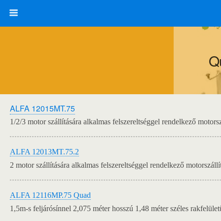
Q
ALFA 12015MT.75
1/2/3 motor szállítására alkalmas felszereltséggel rendelkező motorsz
ALFA 12013MT.75.2
2 motor szállítására alkalmas felszereltséggel rendelkező motorszállí
ALFA 12116MP.75 Quad
1,5m-s feljárósínnel 2,075 méter hosszú 1,48 méter széles rakfelület