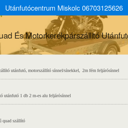
Utánfutócentrum Miskolc 06703125626
uad És Motorkerékpárszállitó Utánfut
állító utánfutó, motorszállító sínnel/sínekkel, 2m fém feljárósínnel
tó utánfutó 1 db 2 m-es alu feljárósínnel
ű quad szállító