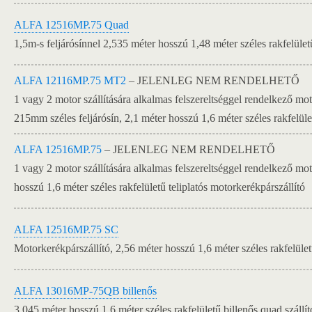
ALFA 12516MP.75 Quad
1,5m-s feljárósínnel 2,535 méter hosszú 1,48 méter széles rakfelület
ALFA 12116MP.75 MT2
– JELENLEG NEM RENDELHETŐ
1 vagy 2 motor szállítására alkalmas felszereltséggel rendelkező mo
215mm széles feljárósín, 2,1 méter hosszú 1,6 méter széles rakfelüle
ALFA 12516MP.75
– JELENLEG NEM RENDELHETŐ
1 vagy 2 motor szállítására alkalmas felszereltséggel rendelkező m
hosszú 1,6 méter széles rakfelületű teliplatós motorkerékpárszállító
ALFA 12516MP.75 SC
Motorkerékpárszállító, 2,56 méter hosszú 1,6 méter széles rakfelületű
ALFA 13016MP-75QB billenős
3,045 méter hosszú 1,6 méter széles rakfelületű billenős quad szállít