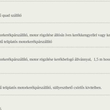
ű quad szállító
torkerékpárszállító, motor rögzítése állósín íves kerékkengyellel vagy
tű teliplatós motorkerékpárszállító
otorkerékpárszállító, motor rögzítése kerékbefogó állvánnyal, 1,5 m ho
 teliplatós motorkerékpárszállító, süllyeszthető csörlős kivitelben.
ó