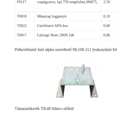
F0117
csapágyazva, kpl.750 tengelyhez,M4075,
2,50
…
T0018
Műanyag foggantyú
0,10
T0022
Csörlőtartó APA-hoz
0,00
T0017
Gázrugó Basic,500N,1db
0,80
Pótkeréktartó futó aljára szerelhető 98,100,112 lyukosztású fe
Támasztókerék TK48 bilincs nélkül