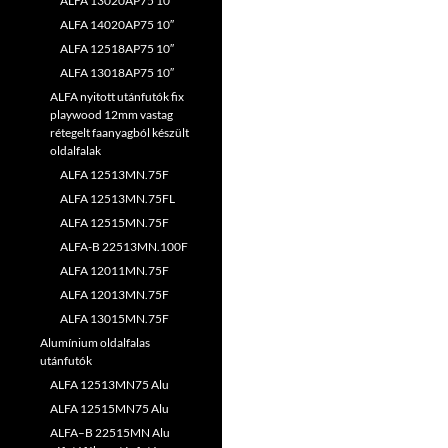
ALFA 13020AP75 10″
ALFA 14020AP75 10″
ALFA 12518AP75 10″
ALFA 13018AP75 10″
ALFA nyitott utánfutók fix
playwood 12mm vastag
rétegelt faanyagból készült
oldalfalak
ALFA 12513MN.75F
ALFA 12513MN.75FL
ALFA 12515MN.75F
ALFA-B 22513MN.100F
ALFA 12011MN.75F
ALFA 12013MN.75F
ALFA 13015MN.75F
Alumínium oldalfalas
utánfutók
ALFA 12513MN75 Alu
ALFA 12515MN75 Alu
ALFA–B 22515MN Alu