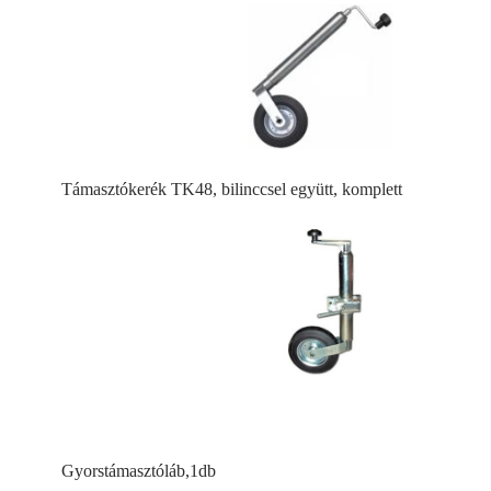
Támasztókerék TK48, bilinccsel együtt, komplett
Gyorstámasztóláb,1db