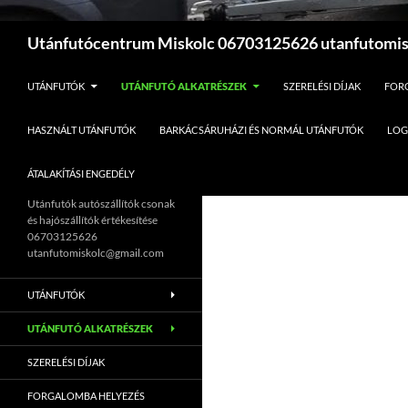
Keresés
Utánfutócentrum Miskolc 06703125626 utanfutomi
UTÁNFUTÓK
UTÁNFUTÓ ALKATRÉSZEK
SZERELÉSI DÍJAK
FOR
HASZNÁLT UTÁNFUTÓK
BARKÁCSÁRUHÁZI ÉS NORMÁL UTÁNFUTÓK
LOG
ÁTALAKÍTÁSI ENGEDÉLY
Utánfutók autószállítók csonak
és hajószállítók értékesítése
06703125626
utanfutomiskolc@gmail.com
UTÁNFUTÓK
UTÁNFUTÓ ALKATRÉSZEK
SZERELÉSI DÍJAK
FORGALOMBA HELYEZÉS