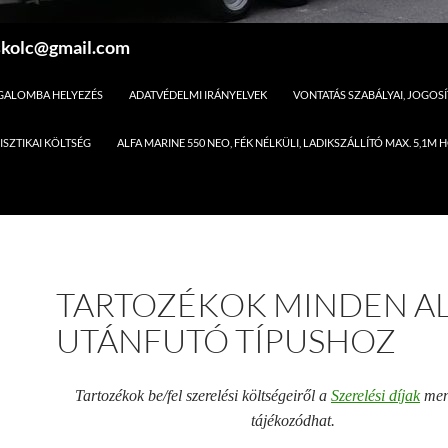
skolc@gmail.com
GALOMBA HELYEZÉS
ADATVÉDELMI IRÁNYELVEK
VONTATÁS SZABÁLYAI, JOGO
ISZTIKAI KÖLTSÉG
ALFA MARINE 550 NEO, FÉK NÉLKÜLI, LADIKSZÁLLÍTÓ MAX. 5
TARTOZÉKOK MINDEN A
UTÁNFUTÓ TÍPUSHOZ
Tartozékok be/fel szerelési költségeiről a
Szerelési díjak
men
tájékozódhat.