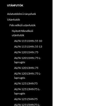
UTÁNFUTÓK
Adatvédelmi irányelvek
Utánfutók
Fék nélküli utánfutók
Nyitott féknélküli
utánfutók
ALFA 11511MN.55 10
ALFA 11511MN.55 13
ALFA 12011MN.75
ALFA 12011MN.75 L-
laprugós
ALFA 12013MN.75
ALFA 12013MN.75 L-
laprugós
ALFA 12513MN75
ALFA 12513MN75 L-
laprugós
ALFA 12515MN75
ALFA 12515MN75 L-