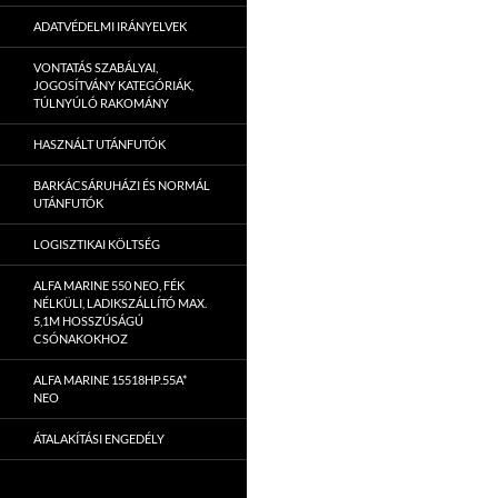
ADATVÉDELMI IRÁNYELVEK
VONTATÁS SZABÁLYAI,
JOGOSÍTVÁNY KATEGÓRIÁK,
TÚLNYÚLÓ RAKOMÁNY
HASZNÁLT UTÁNFUTÓK
BARKÁCSÁRUHÁZI ÉS NORMÁL
UTÁNFUTÓK
LOGISZTIKAI KÖLTSÉG
ALFA MARINE 550 NEO, FÉK
NÉLKÜLI, LADIKSZÁLLÍTÓ MAX.
5,1M HOSSZÚSÁGÚ
CSÓNAKOKHOZ
ALFA MARINE 15518HP.55A*
NEO
ÁTALAKÍTÁSI ENGEDÉLY