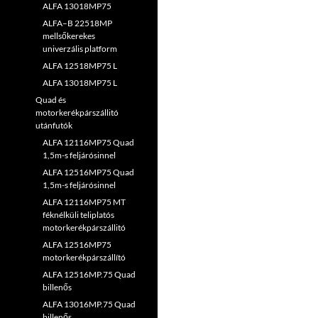
ALFA 13018MP75
ALFA–B 22518MP
mellsőkerekes
univerzális platform
ALFA 12518MP75 L
ALFA 13018MP75 L
Quad és
motorkerékpárszállitó
utánfutók
ALFA 12116MP75 Quad
1,5m-s feljárósinnel
ALFA 12516MP75 Quad
1,5m-s feljárósinnel
ALFA 12116MP75 MT
féknélküli teliplatós
motorkerékpárszállitó
ALFA 12516MP75
motorkerékpárszállító
ALFA 12516MP.75 Quad
billenős
ALFA 13016MP.75 Quad
billenős