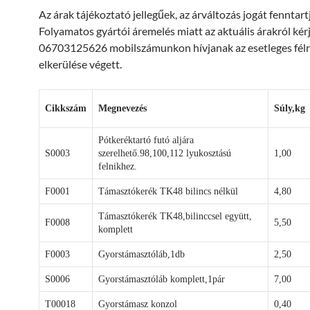
Az árak tájékoztató jellegűek, az árváltozás jogát fenntart
Folyamatos gyártói áremelés miatt az aktuális árakról kér
06703125626 mobilszámunkon hívjanak az esetleges félr
elkerülése végett.
Cikkszám
Megnevezés
Súly,kg
Pótkeréktartó futó aljára
S0003
szerelhető.98,100,112 lyukosztású
1,00
felnikhez.
F0001
Támasztókerék TK48 bilincs nélkül
4,80
Támasztókerék TK48,bilinccsel együtt,
F0008
5,50
komplett
F0003
Gyorstámasztóláb,1db
2,50
S0006
Gyorstámasztóláb komplett,1pár
7,00
T00018
Gyorstámasz konzol
0,40