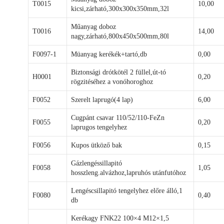
T0015
10,00
kicsi,zárható,300x300x350mm,32l
Műanyag doboz
T0016
14,00
nagy,zárható,800x450x500mm,80l
F0097-1
Müanyag kerékék+tartó,db
0,00
Biztonsági drótkötél 2 füllel,út-tó
H0001
0,20
rögzitéséhez a vonóhoroghoz
F0052
Szerelt laprugó(4 lap)
6,00
Cugpánt csavar 110/52/110-FeZn
F0055
0,20
laprugos tengelyhez
F0056
Kupos ütköző bak
0,15
Gázlengéssillapitó
F0058
1,05
hosszleng.alvázhoz,lapruhós utánfutóhoz
Lengéscsillapitó tengelyhez előre álló,1
F0080
0,40
db
Kerékagy FNK22 100×4 M12×1,5