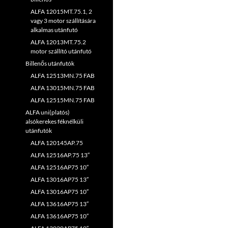
ALFA 12015MT.75.1, 2
vagy 3 motor szállítására
alkalmas utánfutó
ALFA 12013MT.75.2
motor szállító utánfutó
Billenős utánfutók
ALFA 12513MN.75 FAB
ALFA 13015MN.75 FAB
ALFA 12515MN.75 FAB
ALFA uni(platós)
alsókerekes féknélküli
utánfutók
ALFA 120145AP.75
ALFA 12516AP.75 13″
ALFA 12516AP75 10″
ALFA 13016AP75 13″
ALFA 13016AP75 10″
ALFA 13616AP75 13″
ALFA 13616AP75 10″