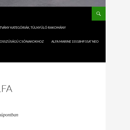
SÍTVÁNY KATEGÓRIÁK, TÚLNYÚLÓ RAKOMÁNY
,1M HOSSZÚSÁGÚ CSÓNAKOKHOZ
ALFA MARINE 15518HP.55A* NEO
LFA
üpontban