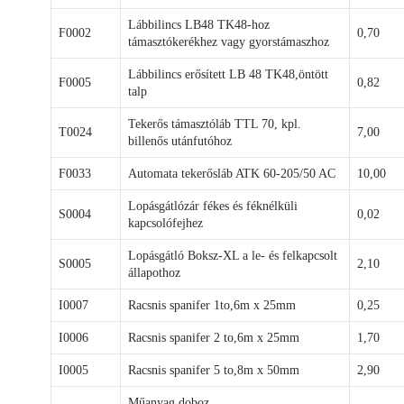
Lábbilincs LB48 TK48-hoz
F0002
0,70
támasztókerékhez vagy gyorstámaszhoz
Lábbilincs erősített LB 48 TK48,öntött
F0005
0,82
talp
Tekerős támasztóláb TTL 70, kpl.
T0024
7,00
billenős utánfutóhoz
F0033
Automata tekerősláb ATK 60-205/50 AC
10,00
Lopásgátlózár fékes és féknélküli
S0004
0,02
kapcsolófejhez
Lopásgátló Boksz-XL a le- és felkapcsolt
S0005
2,10
állapothoz
I0007
Racsnis spanifer 1to,6m x 25mm
0,25
I0006
Racsnis spanifer 2 to,6m x 25mm
1,70
I0005
Racsnis spanifer 5 to,8m x 50mm
2,90
Műanyag doboz