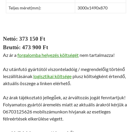
Teljes méret(mm):
3000x1490x870
Nettó: 373 150 Ft
Bruttó: 473 900 Ft
Az ár a
forgalomba helyezés költségét
nem tartalmazza!
Az utánfutó gyártótól viszonteladóig / megrendelőig történő
leszállításának
logisztikai költsége
plusz költségként értendő,
aktuális összege a linken elérhető.
Az árak tájékoztató jellegűek, az árváltozás jogát fenntartjuk!
Folyamatos gyártói áremelés miatt az aktuális árakról kérjük a
06703125626 mobilszámunkon hívjanak az esetleges
félreértések elkerülése végett.