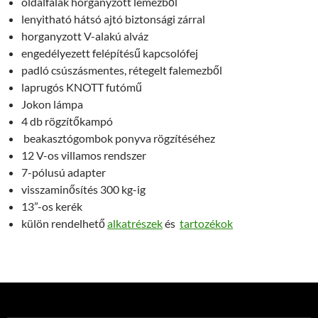
oldalfalak horganyzott lemezből
lenyitható hátsó ajtó biztonsági zárral
horganyzott V-alakú alváz
engedélyezett felépítésű kapcsolófej
padló csúszásmentes, rétegelt falemezből
laprugós KNOTT futómű
Jokon lámpa
4 db rögzítőkampó
beakasztógombok ponyva rögzítéséhez
12 V-os villamos rendszer
7-pólusú adapter
visszaminősítés 300 kg-ig
13”-os kerék
külön rendelhető
alkatrészek
és
tartozékok