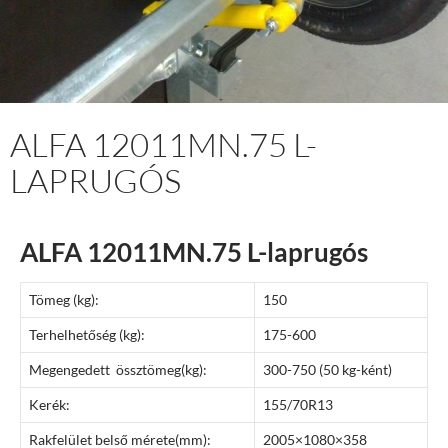
ALFA 12011MN.75 L-
LAPRUGÓS
ALFA 12011MN.75 L-laprugós
Tömeg (kg):
150
Terhelhetőség (kg):
175-600
Megengedett össztömeg(kg):
300-750 (50 kg-ként)
Kerék:
155/70R13
Rakfelület belső mérete(mm):
2005×1080×358