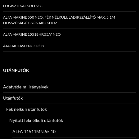
LOGISZTIKAI KÖLTSÉG
ALFA MARINE 550 NEO, FÉK NÉLKÜLI, LADIKSZÁLLÍTÓ MAX. 5,1M
HOSSZÚSÁGÚ CSÓNAKOKHOZ
ALFA MARINE 15518HP.55A* NEO
ÁTALAKÍTÁSI ENGEDÉLY
UTÁNFUTÓK
Adatvédelmi irányelvek
Utánfutók
Fék nélküli utánfutók
Nyitott féknélküli utánfutók
ALFA 11511MN.55 10