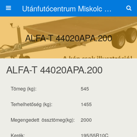
Utánfutócentrum Miskolc 06703125626
ALFA-T 44020APA.200
ALFA-T 44020APA.200
Tömeg (kg):
545
Terhelhetőség (kg):
1455
Megengedett össztömeg(kg):
2000
Kerék:
195/55R10C