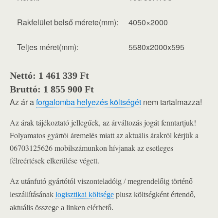
Rakfelület belső mérete(mm):
4050×2000
Teljes méret(mm):
5580x2000x595
Nettó: 1 461 339 Ft
Bruttó: 1 855 900 Ft
Az ár a
forgalomba helyezés költségét
nem tartalmazza!
Az árak tájékoztató jellegűek, az árváltozás jogát fenntartjuk!
Folyamatos gyártói áremelés miatt az aktuális árakról kérjük a
06703125626 mobilszámunkon hívjanak az esetleges
félreértések elkerülése végett.
Az utánfutó gyártótól viszonteladóig / megrendelőig történő
leszállításának
logisztikai költsége
plusz költségként értendő,
aktuális összege a linken elérhető.