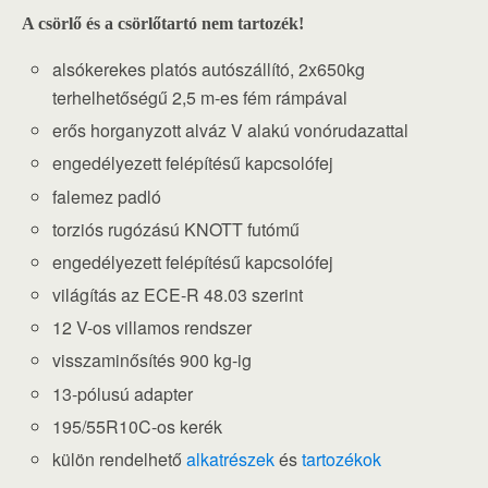
A csörlő és a csörlőtartó nem tartozék!
alsókerekes platós autószállító, 2x650kg
terhelhetőségű 2,5 m-es fém rámpával
erős horganyzott alváz V alakú vonórudazattal
engedélyezett felépítésű kapcsolófej
falemez padló
torziós rugózású KNOTT futómű
engedélyezett felépítésű kapcsolófej
világítás az ECE-R 48.03 szerint
12 V-os villamos rendszer
visszaminősítés 900 kg-ig
13-pólusú adapter
195/55R10C-os kerék
külön rendelhető
alkatrészek
és
tartozékok