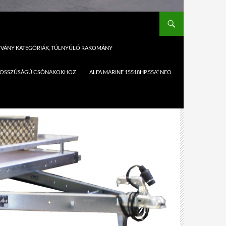
ÍTVÁNY KATEGÓRIÁK, TÚLNYÚLÓ RAKOMÁNY
,1M HOSSZÚSÁGÚ CSÓNAKOKHOZ
ALFA MARINE 15518HP.55A* NEO