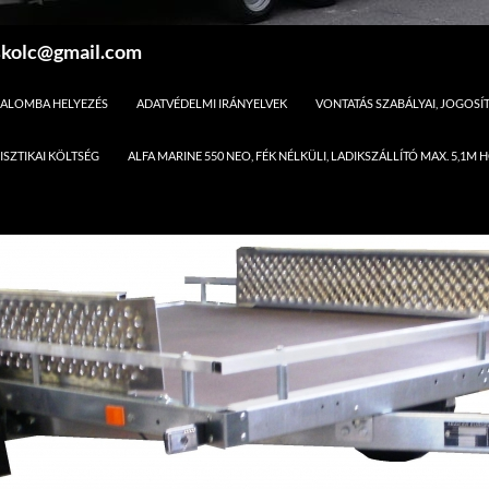
skolc@gmail.com
ALOMBA HELYEZÉS
ADATVÉDELMI IRÁNYELVEK
VONTATÁS SZABÁLYAI, JOGOS
ISZTIKAI KÖLTSÉG
ALFA MARINE 550 NEO, FÉK NÉLKÜLI, LADIKSZÁLLÍTÓ MAX. 5