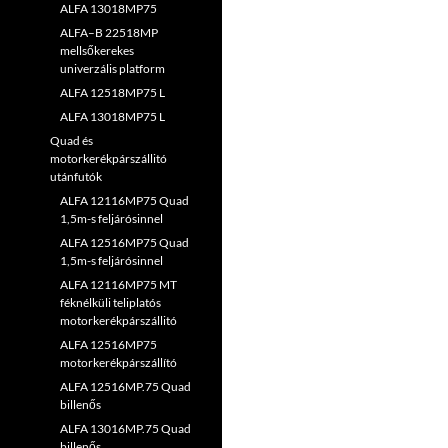
ALFA 13018MP75
ALFA–B 22518MP
mellsőkerekes
univerzális platform
ALFA 12518MP75 L
ALFA 13018MP75 L
Quad és
motorkerékpárszállitó
utánfutók
ALFA 12116MP75 Quad
1,5m-s feljárósinnel
ALFA 12516MP75 Quad
1,5m-s feljárósinnel
ALFA 12116MP75 MT
féknélküli teliplatós
motorkerékpárszállitó
ALFA 12516MP75
motorkerékpárszállító
ALFA 12516MP.75 Quad
billenős
ALFA 13016MP.75 Quad
billenős