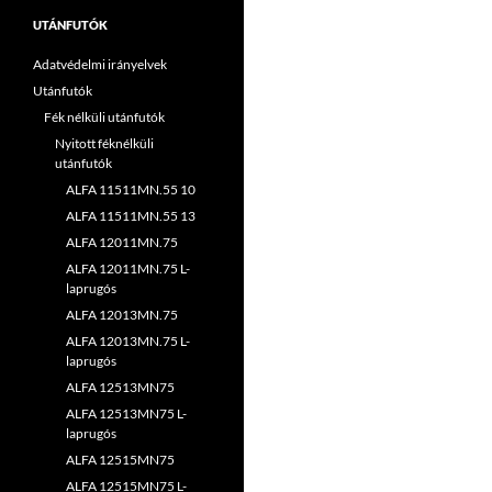
UTÁNFUTÓK
Adatvédelmi irányelvek
Utánfutók
Fék nélküli utánfutók
Nyitott féknélküli
utánfutók
ALFA 11511MN.55 10
ALFA 11511MN.55 13
ALFA 12011MN.75
ALFA 12011MN.75 L-
laprugós
ALFA 12013MN.75
ALFA 12013MN.75 L-
laprugós
ALFA 12513MN75
ALFA 12513MN75 L-
laprugós
ALFA 12515MN75
ALFA 12515MN75 L-