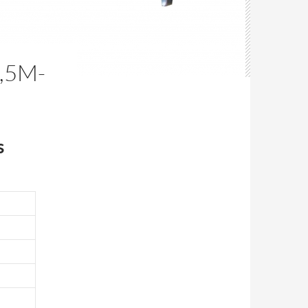
,5M-
s