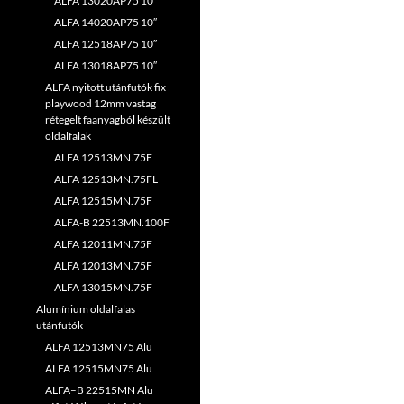
ALFA 13020AP75 10″
ALFA 14020AP75 10″
ALFA 12518AP75 10″
ALFA 13018AP75 10″
ALFA nyitott utánfutók fix
playwood 12mm vastag
rétegelt faanyagból készült
oldalfalak
ALFA 12513MN.75F
ALFA 12513MN.75FL
ALFA 12515MN.75F
ALFA-B 22513MN.100F
ALFA 12011MN.75F
ALFA 12013MN.75F
ALFA 13015MN.75F
Alumínium oldalfalas
utánfutók
ALFA 12513MN75 Alu
ALFA 12515MN75 Alu
ALFA–B 22515MN Alu