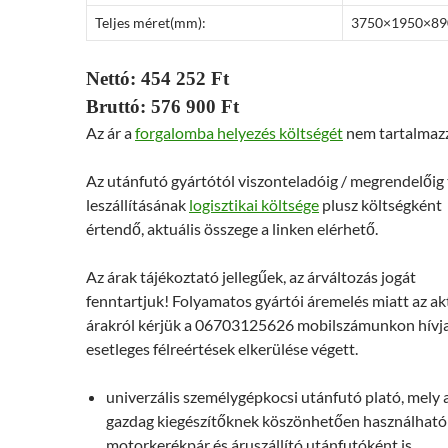
Teljes méret(mm):
3750×1950×89
Nettó: 454 252 Ft
Bruttó: 576 900 Ft
Az ár a
forgalomba helyezés költségét
nem tartalmaz
Az utánfutó gyártótól viszonteladóig / megrendelőig
leszállításának
logisztikai költsége
plusz költségként
értendő, aktuális összege a linken elérhető.
Az árak tájékoztató jellegűek, az árváltozás jogát
fenntartjuk! Folyamatos gyártói áremelés miatt az ak
árakról kérjük a 06703125626 mobilszámunkon hívj
esetleges félreértések elkerülése végett.
univerzális személygépkocsi utánfutó plató, mely 
gazdag kiegészítőknek köszönhetően használható
motorkerékpár és áruszállító utánfutóként is