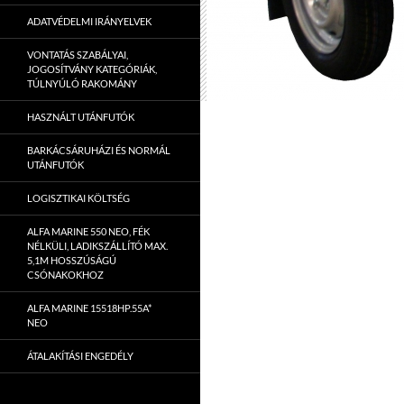
ADATVÉDELMI IRÁNYELVEK
VONTATÁS SZABÁLYAI,
JOGOSÍTVÁNY KATEGÓRIÁK,
TÚLNYÚLÓ RAKOMÁNY
HASZNÁLT UTÁNFUTÓK
BARKÁCSÁRUHÁZI ÉS NORMÁL
UTÁNFUTÓK
LOGISZTIKAI KÖLTSÉG
ALFA MARINE 550 NEO, FÉK
NÉLKÜLI, LADIKSZÁLLÍTÓ MAX.
5,1M HOSSZÚSÁGÚ
CSÓNAKOKHOZ
ALFA MARINE 15518HP.55A*
NEO
ÁTALAKÍTÁSI ENGEDÉLY