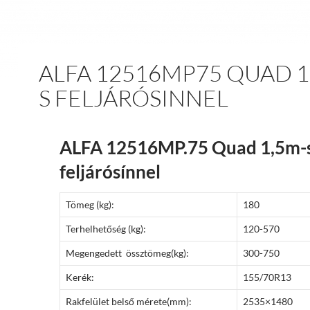
ALFA 12516MP75 QUAD 1
S FELJÁRÓSINNEL
ALFA 12516MP.75 Quad 1,5m-
feljárósínnel
Tömeg (kg):
180
Terhelhetőség (kg):
120-570
Megengedett össztömeg(kg):
300-750
Kerék:
155/70R13
Rakfelület belső mérete(mm):
2535×1480