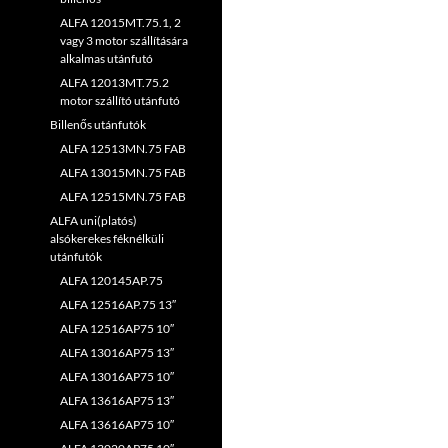
ALFA 12015MT.75.1, 2
vagy 3 motor szállítására
alkalmas utánfutó
ALFA 12013MT.75.2
motor szállító utánfutó
Billenős utánfutók
ALFA 12513MN.75 FAB
ALFA 13015MN.75 FAB
ALFA 12515MN.75 FAB
ALFA uni(platós)
alsókerekes féknélküli
utánfutók
ALFA 120145AP.75
ALFA 12516AP.75 13″
ALFA 12516AP75 10″
ALFA 13016AP75 13″
ALFA 13016AP75 10″
ALFA 13616AP75 13″
ALFA 13616AP75 10″