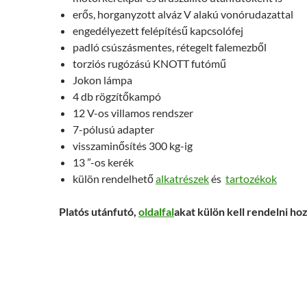
erős, horganyzott alváz V alakú vonórudazattal
engedélyezett felépítésű kapcsolófej
padló csúszásmentes, rétegelt falemezből
torziós rugózású KNOTT futómű
Jokon lámpa
4 db rögzítőkampó
12 V-os villamos rendszer
7-pólusú adapter
visszaminősítés 300 kg-ig
13 ”-os kerék
külön rendelhető
alkatrészek
és
tartozékok
Platós utánfutó,
oldalfal
akat külön kell rendelni ho