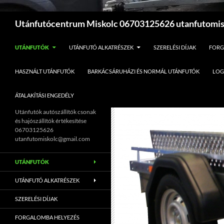
Keresés
Utánfutócentrum Miskolc 06703125626 utanfutomi
UTÁNFUTÓK
UTÁNFUTÓ ALKATRÉSZEK
SZERELÉSI DÍJAK
FORG
HASZNÁLT UTÁNFUTÓK
BARKÁCSÁRUHÁZI ÉS NORMÁL UTÁNFUTÓK
LOG
ÁTALAKÍTÁSI ENGEDÉLY
Utánfutók autószállítók csonak
és hajószállítók értékesítése
06703125626
utanfutomiskolc@gmail.com
UTÁNFUTÓK
UTÁNFUTÓ ALKATRÉSZEK
SZERELÉSI DÍJAK
FORGALOMBA HELYEZÉS