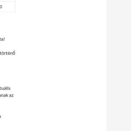
0
za!
 történő
tuális
anak az
a