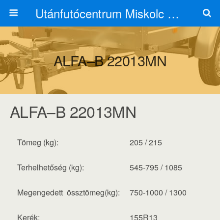
Utánfutócentrum Miskolc 06703125626
ALFA–B 22013MN
ALFA–B 22013MN
Tömeg (kg):
205 / 215
Terhelhetőség (kg):
545-795 / 1085
Megengedett össztömeg(kg):
750-1000 / 1300
Kerék:
155R13