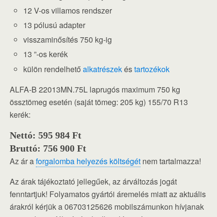
12 V-os villamos rendszer
13 pólusú adapter
visszaminősítés 750 kg-ig
13 ”-os kerék
külön rendelhető
alkatrészek
és
tartozékok
ALFA-B 22013MN.75L laprugós maximum 750 kg
össztömeg esetén (saját tömeg: 205 kg) 155/70 R13
kerék:
Nettó: 595 984 Ft
Bruttó: 756 900 Ft
Az ár a
forgalomba helyezés költségét
nem tartalmazza!
Az árak tájékoztató jellegűek, az árváltozás jogát
fenntartjuk! Folyamatos gyártói áremelés miatt az aktuális
árakról kérjük a 06703125626 mobilszámunkon hívjanak