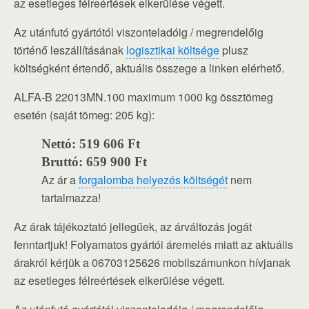
az esetleges félreértések elkerülése végett.
Az utánfutó gyártótól viszonteladóig / megrendelőig
történő leszállításának
logisztikai költsége
plusz
költségként értendő, aktuális összege a linken elérhető.
ALFA-B 22013MN.100 maximum 1000 kg össztömeg
esetén (saját tömeg: 205 kg):
Nettó: 519 606 Ft
Bruttó: 659 900 Ft
Az ár a
forgalomba helyezés költségét
nem
tartalmazza!
Az árak tájékoztató jellegűek, az árváltozás jogát
fenntartjuk! Folyamatos gyártói áremelés miatt az aktuális
árakról kérjük a 06703125626 mobilszámunkon hívjanak
az esetleges félreértések elkerülése végett.