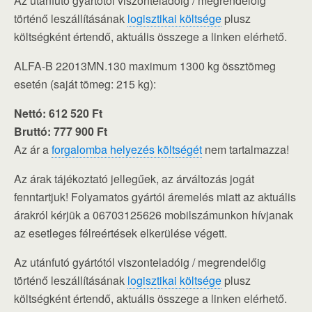
Az utánfutó gyártótól viszonteladóig / megrendelőig
történő leszállításának
logisztikai költsége
plusz
költségként értendő, aktuális összege a linken elérhető.
ALFA-B 22013MN.130 maximum 1300 kg össztömeg
esetén (saját tömeg: 215 kg):
Nettó: 612 520 Ft
Bruttó: 777 900 Ft
Az ár a
forgalomba helyezés költségét
nem tartalmazza!
Az árak tájékoztató jellegűek, az árváltozás jogát
fenntartjuk! Folyamatos gyártói áremelés miatt az aktuális
árakról kérjük a 06703125626 mobilszámunkon hívjanak
az esetleges félreértések elkerülése végett.
Az utánfutó gyártótól viszonteladóig / megrendelőig
történő leszállításának
logisztikai költsége
plusz
költségként értendő, aktuális összege a linken elérhető.