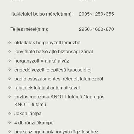
Rakfelület belső mérete(mm):
2005×1250×355
Teljes méret(mm):
2950×1660×870
oldalfalak horganyzott lemezből
lenyitható hátsó ajtó biztonsági zárral
horganyzott V-alakú alváz
engedélyezett felépítésű kapcsolófej
padló csúszásmentes, rétegelt falemezből
ráfutófék tolatási automatikával
torziós rugózású KNOTT futómű / laprugós
KNOTT futómű
Jokon lámpa
4 db rögzítőkampó
beakasztógombok ponyva rögzítéséhez